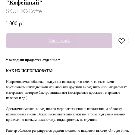
"Кофейный"
SKU:
DC-Coffe
1 000
р.
Out of stock
* вкладыш продаётся отдельно *
КАК ИХ ИСПОЛЬЗОВАТЬ?
Непромокаемая обложка-подгузник используется вместе со съемными
муслиновыми вкладышами или любыми другими вкладышами из натуральных
материалов, которые быстро впитывают (застиранные простыни, марлевые
пеленки и др.).
Достаточно менять вкладыши по мере загрязнения и наполнения, а обложку
использовать вновь. Важно застегивать кнопочки так чтобы подгузник плотно
прилегал по ножкам и животику, тогда протечек не случится.
Размер обложки регулируется рядами кнопок по ширине и высоте. От 0 до 3 лет.