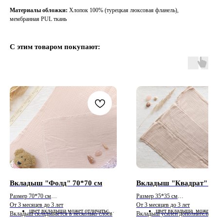
Материалы обложки:
Хлопок 100% (турецкая люксовая фланель),
мембранная PUL ткань
С этим товаром покупают:
Вкладыш "Фолд" 70*70 см
Вкладыш "Квадрат" 35
Размер 70*70 см
Размер 35*35 см
От 3 месяцев до 3 лет
От 3 месяцев до 3 лет
цвет вкладыша может отличаться в
цвет вкладыша может от
Вкладыш складывается в несколько слоёв
Вкладыш усилен дополнительны