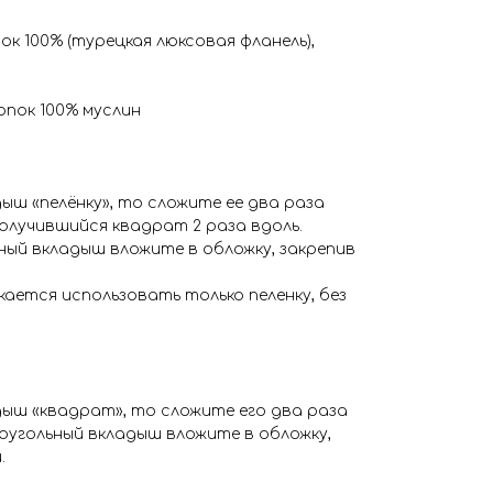
ок 100% (турецкая люксовая фланель),
пок 100% муслин
дыш «пелёнку», то сложите ее два раза
олучившийся квадрат 2 раза вдоль.
ый вкладыш вложите в обложку, закрепив
ается использовать только пеленку, без
дыш «квадрат», то сложите его два раза
оугольный вкладыш вложите в обложку,
.