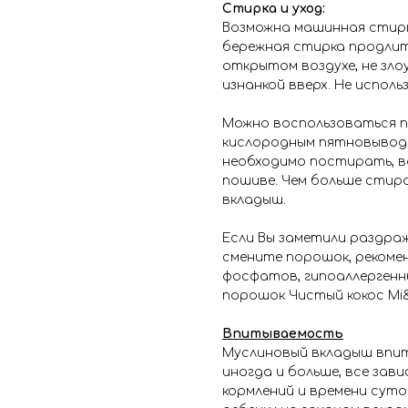
Стирка и уход:
Возможна машинная стирк
бережная стирка продлит
открытом воздухе, не зл
изнанкой вверх. Не испол
Можно воспользоваться п
кислородным пятновыводи
необходимо постирать, в
пошиве. Чем больше стир
вкладыш.
Если Вы заметили раздраж
смените порошок, рекоме
фосфатов, гипоаллергенны
порошок Чистый кокос Mi
Впитываемость
Муслиновый вкладыш впит
иногда и больше, все зав
кормлений и времени суто