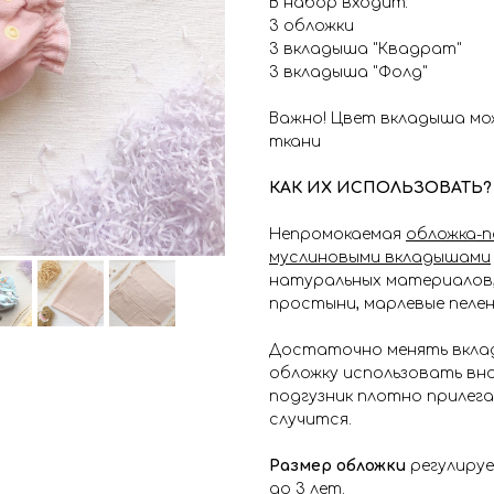
В набор входит:
3 обложки
3 вкладыша "Квадрат"
3 вкладыша "Фолд"
Важно! Цвет вкладыша м
ткани
КАК ИХ ИСПОЛЬЗОВАТЬ?
Непромокаемая
обложка-п
муслиновыми вкладышами
натуральных материалов
простыни, марлевые пеленк
Достаточно менять вклады
обложку использовать вн
подгузник плотно прилега
случится.
Размер обложки
регулируе
до 3
лет.