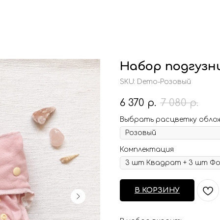
Набор подгузн
SKU:
Demo-Розовый
6 370
р.
7 080
р.
Выбрать расцветку облож
Комплектация
В КОРЗИНУ