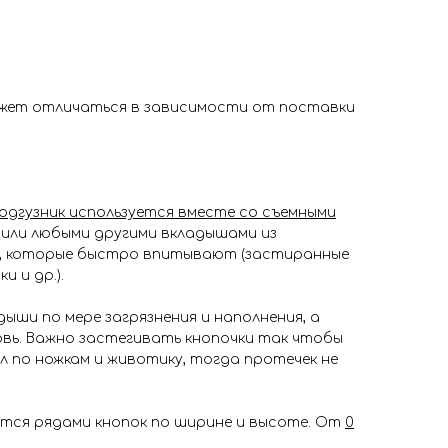
ожет отличаться в зависимости от поставки
одгузник используется вместе со съемными
или любыми другими вкладышами из
, которые быстро впитывают (застиранные
и и др.).
ши по мере загрязнения и наполнения, а
овь. Важно застегивать кнопочки так чтобы
л по ножкам и животику, тогда протечек не
тся рядами кнопок по ширине и высоте. От
0