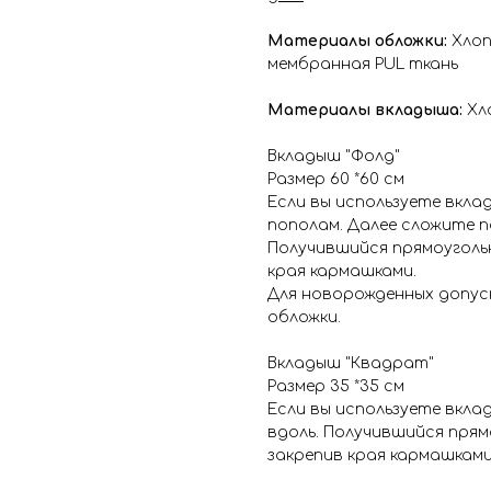
Материалы обложки:
Хлоп
мембранная PUL ткань
Материалы вкладыша:
Хло
Вкладыш "Фолд"
Размер 60 *60 см
Если вы используете вкла
пополам. Далее сложите п
Получившийся прямоугольн
края кармашками.
Для новорожденных допуск
обложки.
Вкладыш "Квадрат"
Размер 35 *35 см
Если вы используете вкла
вдоль. Получившийся прям
закрепив края кармашками