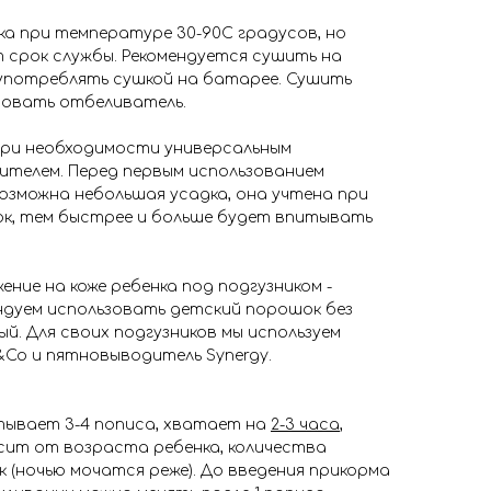
а при температуре 30-90С градусов, но
 срок службы. Рекомендуется сушить на
оупотреблять сушкой на батарее. Сушить
ьзовать отбеливатель.
ри необходимости универсальным
телем. Перед первым использованием
озможна небольшая усадка, она учтена при
ок, тем быстрее и больше будет впитывать
ение на коже ребенка под подгузником -
ндуем использовать детский порошок без
й. Для своих подгузников мы используем
&Co и пятновыводитель Synergy.
ывает 3-4 пописа, хватает на
2-3 часа
,
исит от возраста ребенка, количества
к (ночью мочатся реже). До введения прикорма