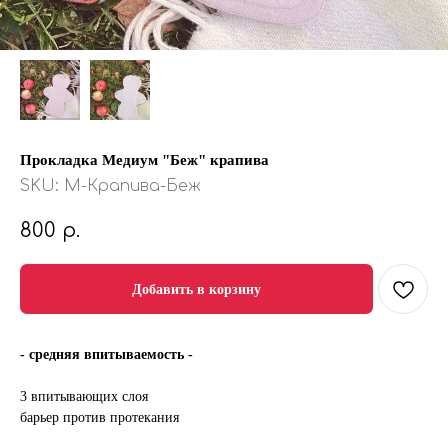
Прокладка Медиум "Беж" крапива
SKU:
М-Крапива-Беж
800
р.
Добавить в корзину
- средняя впитываемость -
3 впитывающих слоя
барьер против протекания