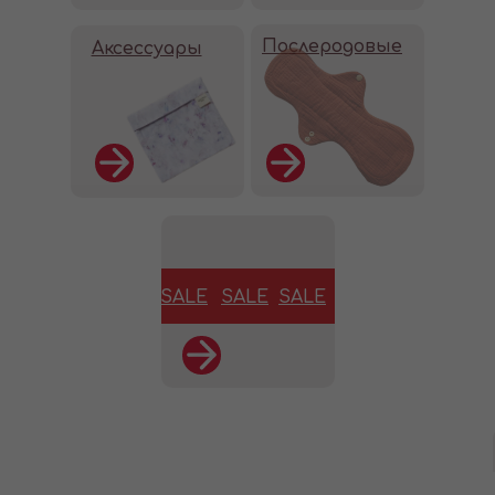
К товарам
Послеродовые
Аксессуары
SALE
SALE
SALE
К товарам