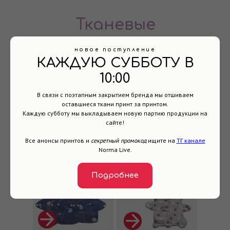
Тканевые
прокладки
новое поступление
КАЖДУЮ СУББОТУ В
10:00
Для
Ежедневные
менструации
В связи с поэтапным закрытием бренда мы отшиваем
оставшиеся ткани принт за принтом.
Каждую субботу мы выкладываем новую партию продукции на
сайте!
Все анонсы принтов и
секретный промокод
ищите на
ТГ канале
Norma Live.
Наборы
Для подростков
Подробнее