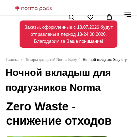
Заказы, оформленные с 18.07.2026 будут
отправлены в период 13-24.08.2026.
Благодарим за Ваше понимание!
-15% НА ВСЕ ПРОКЛАДКИ В РАЗМЕРЕ ЛАЙТ
Главная
/
Товары для детей Norma Baby
/
Ночной вкладыш Stay dry
АКУЛА И МЕДИУМ МИШКА ДО 31.08.2024
Ночной вкладыш для
-15% НА ВСЕ ПРОКЛАДКИ
МЕДИУМ МИШКА И
ЛАЙТ АКУЛА
ДО 31.08.2024
подгузников Norma
Baby
Zero Waste -
снижение отходов